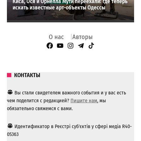
Киса, Ося и Орнелла Мути переехали: где теперь
искать известные арт-объекты Одессы
О нас
Авторы
Facebook Page
YouTube
Instagram
Telegram
TikTok
КОНТАКТЫ
Вы стали свидетелем важного события и у вас есть
чем поделится с редакцией?
Пишите нам
, мы
обязательно свяжемся с вами.
Идентификатор в Реєстрі суб'єктів у сфері медіа R40-
05363