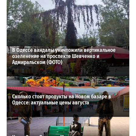
Днестр рекордно обмелел: одесситов просят срочно
экономить воду
2
29-07-2026 в 19:28
ВИБОР РЕДАКЦИИ
В Одессе вандалы уничтожили вертикальное
озеленение на проспекте Шевченко и
Адмиральском (ФОТО)
Сколько стоят продукты на Новом базаре в
Одессе: актуальные цены августа