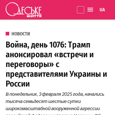
Перейти к содержанию
Language 
Одеське
життя
ОПУБЛИКОВАНО В
НОВОСТИ
Война, день 1076: Трамп
анонсировал «встречи и
переговоры» с
представителями Украины и
России
В понедельник, 3 февраля 2025 года, начались
тысяча семьдесят шестые сутки
широкомасштабной вооруженной агрессии