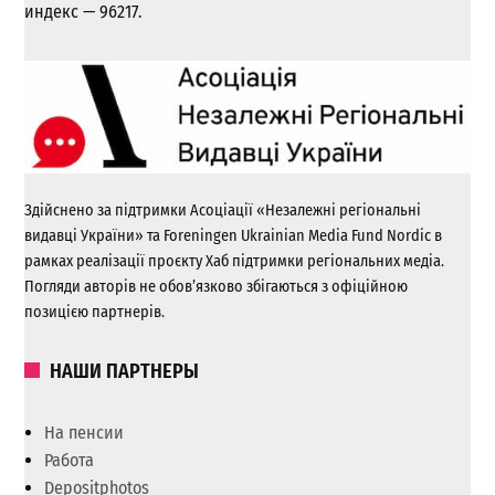
индекс — 96217.
Здійснено за підтримки Асоціації «Незалежні регіональні
видавці України» та Foreningen Ukrainian Media Fund Nordic в
рамках реалізації проєкту Хаб підтримки регіональних медіа.
Погляди авторів не обов’язково збігаються з офіційною
позицією партнерів.
НАШИ ПАРТНЕРЫ
На пенсии
Работа
Depositphotos