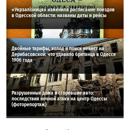
«Укрзалізниця» изменила расписание поездов
в Одесской области: названы даты и рейсы
Двойные тарифы, холод и поиск невест на
Дерибасовской: что удивило британца в Одессе
1906 года
Разрушенные дома и сгоревшие авто:
последствия ночной атаки на центр Одессы
(фоторепортаж)