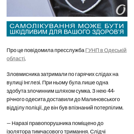
Про це повідомила пресслужба
ГУНП в Одеській
області
.
Зловмисника затримали по гарячих слідах на
вулиці Інглезі. При ньому була лише одна
здобута злочинним шляхом сумка. З нею 44-
річного одесита доставили до Малиновського
відділу поліції, де він був впізнаний потерпілим.
— Наразі правопорушника поміщено до
ізолятора тимчасового тримання. Слідчі