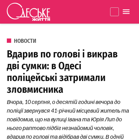
Перейти к содержанию
Одеське
La
життя
ОПУБЛИКОВАНО В
НОВОСТИ
Вдарив по голові і викрав
дві сумки: в Одесі
поліцейські затримали
зловмисника
Вчора, 10 серпня, о десятій годині вечора до
поліції звернувся 41-річний місцевий житель та
повідомив, що на вулиці Івана та Юрія Лип до
нього раптово підбіг незнайомий чоловік,
вдарив по голові та відібрав дві сумки. В одній