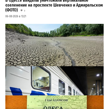
В Одессе вандалы уничтожили вертикальное
озеленение на проспекте Шевченко и Адмиральском
(ФОТО)
3
06-08-2026 в 13:21
Днестр рекордно обмелел: одесситов просят срочно
экономить воду
2
29-07-2026 в 19:28
ВИБОР РЕДАКЦИИ