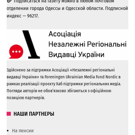
Подписаться на газету можно в любом почтовом
отделении города Одессы и Одесской области. Подписной
индекс — 96217.
Здійснено за підтримки Асоціації «Незалежні регіональні
видавці України» та Foreningen Ukrainian Media Fund Nordic в
рамках реалізації проєкту Хаб підтримки регіональних медіа.
Погляди авторів не обов’язково збігаються з офіційною
позицією партнерів.
НАШИ ПАРТНЕРЫ
На пенсии