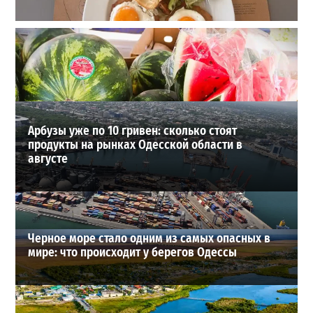
22 сорта пива, мидии и вид на море: сколько стоит
отдых в пабе на «Ланжероне»
2
01-08-2026 в 19:02
ВИБОР РЕДАКЦИИ
Арбузы уже по 10 гривен: сколько стоят
продукты на рынках Одесской области в
августе
Черное море стало одним из самых опасных в
мире: что происходит у берегов Одессы