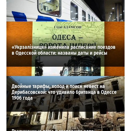
Днестр рекордно обмелел: одесситов просят срочно
экономить воду
2
29-07-2026 в 19:28
ВИБОР РЕДАКЦИИ
«Укрзалізниця» изменила расписание поездов
в Одесской области: названы даты и рейсы
Двойные тарифы, холод и поиск невест на
Дерибасовской: что удивило британца в Одессе
1906 года