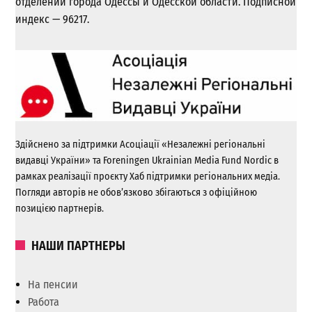
отделении города Одессы и Одесской области. Подписной
индекс — 96217.
Здійснено за підтримки Асоціації «Незалежні регіональні
видавці України» та Foreningen Ukrainian Media Fund Nordic в
рамках реалізації проєкту Хаб підтримки регіональних медіа.
Погляди авторів не обов’язково збігаються з офіційною
позицією партнерів.
НАШИ ПАРТНЕРЫ
На пенсии
Работа