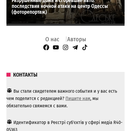
Разрушенные дома и сгоревшие авто:
последствия ночной атаки на центр Одессы
(фоторепортаж)
О нас
Авторы
Facebook Page
YouTube
Instagram
Telegram
TikTok
КОНТАКТЫ
Вы стали свидетелем важного события и у вас есть
чем поделится с редакцией?
Пишите нам
, мы
обязательно свяжемся с вами.
Идентификатор в Реєстрі суб'єктів у сфері медіа R40-
05363