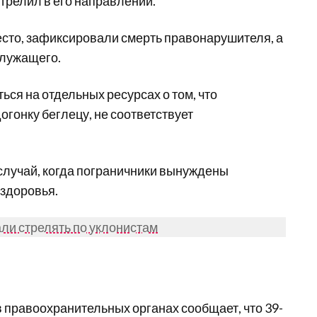
трелил в его направлении.
есто, зафиксировали смерть правонарушителя, а
служащего.
ся на отдельных ресурсах о том, что
огонку беглецу, не соответствует
 случай, когда пограничники вынуждены
 здоровья.
али стрелять по уклонистам
в правоохранительных органах сообщает, что 39-