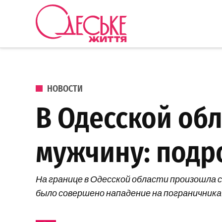
Перейти к содержанию
Одеське
життя
ОПУБЛИКОВАНО В
НОВОСТИ
В Одесской об
мужчину: подр
На границе в Одесской области произошла с
было совершено нападение на пограничника