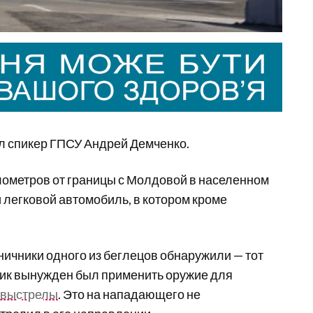
л спикер ГПСУ Андрей Демченко.
илометров от границы с Молдовой в населенном
 легковой автомобиль, в котором кроме
аничники одного из беглецов обнаружили — тот
ик вынужден был применить оружие для
 выстрелы
. Это на нападающего не