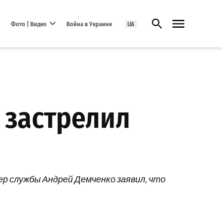
Открыть поиск
Фото | Видео
Война в Украине
UA
Open dropdown menu
 застрелил
ер службы Андрей Демченко заявил, что