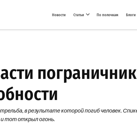
Новости
Статьи
По полочкам
Блоги
Open dropdown menu
ласти пограничник
обности
трельба, в результате которой погиб человек. Спик
 и тот открыл огонь.