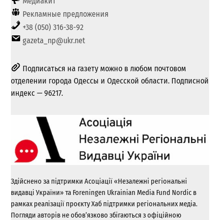
Медиакит
Рекламные предложения
+38 (050) 316-38-92
gazeta_np@ukr.net
Подписаться на газету можно в любом почтовом
отделении города Одессы и Одесской области. Подписной
индекс — 96217.
Здійснено за підтримки Асоціації «Незалежні регіональні
видавці України» та Foreningen Ukrainian Media Fund Nordic в
рамках реалізації проєкту Хаб підтримки регіональних медіа.
Погляди авторів не обов’язково збігаються з офіційною