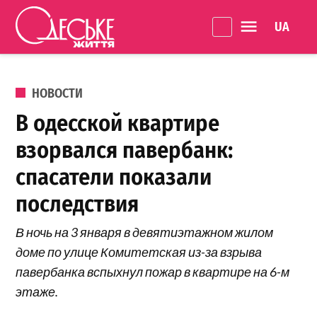
Перейти к содержанию
Language 
Одеське
життя
ОПУБЛИКОВАНО В
НОВОСТИ
В одесской квартире
взорвался павербанк:
спасатели показали
последствия
В ночь на 3 января в девятиэтажном жилом
доме по улице Комитетская из-за взрыва
павербанка вспыхнул пожар в квартире на 6-м
этаже.