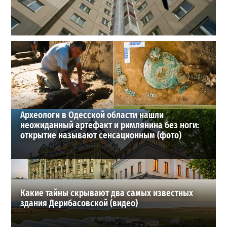
В одесском жилмассиве Радужном погиб 26-летний
мужчина: что известно
3
27-07-2026 в 13:47
ВИБОР РЕДАКЦИИ
Археологи в Одесской области нашли
неожиданный артефакт и римлянина без ноги:
открытие называют сенсационным (фото)
Какие тайны скрывают два самых известных
здания Дерибасовской (видео)