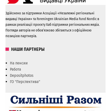
Здійснено за підтримки Асоціації «Незалежні регіональні
видавці України» та Foreningen Ukrainian Media Fund Nordic в
рамках реалізації проєкту Хаб підтримки регіональних медіа.
Погляди авторів не обов’язково збігаються з офіційною
позицією партнерів.
НАШИ ПАРТНЕРЫ
На пенсии
Работа
Depositphotos
ГО "Перспектива"