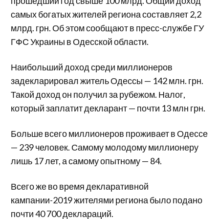
прошедший год свыше 100 млрд. Общий доход
самых богатых жителей региона составляет 2,2
млрд. грн. Об этом сообщают в пресс-службе ГУ
ГФС Украины в Одесской области.
Наибольший доход среди
миллионеров
задекларировал
житель
Одессы —
142 млн.
грн.
Такой доход он
получил
за рубежом.
Налог,
который заплатит декларант —
почти
13 млн
грн
.
Больше всего миллионеров проживает в Одессе
— 239 человек. Самому молодому миллионеру
лишь 17 лет, а самому опытному — 84.
Всего же во время декларативной
кампании-2019 жителями региона было подано
почти 40 700 деклараций.