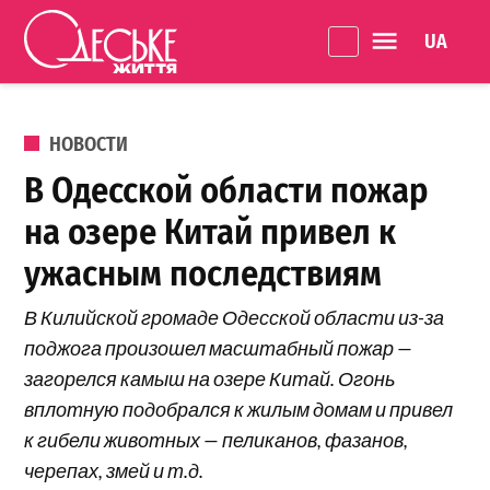
Перейти к содержанию
Language 
Одеське
життя
ОПУБЛИКОВАНО В
НОВОСТИ
В Одесской области пожар
на озере Китай привел к
ужасным последствиям
В Килийской громаде Одесской области из-за
поджога произошел масштабный пожар —
загорелся камыш на озере Китай. Огонь
вплотную подобрался к жилым домам и привел
к гибели животных — пеликанов, фазанов,
черепах, змей и т.д.