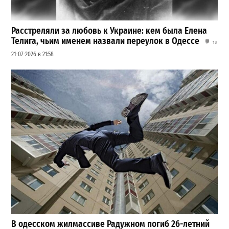
Расстреляли за любовь к Украине: кем была Елена
Телига, чьим именем назвали переулок в Одессе
13
21-07-2026 в 21:58
В одесском жилмассиве Радужном погиб 26-летний