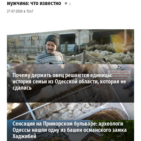
мужчина: что известно
3
27-07-2026 в 13:47
Шезлонги, бунгало и VIP-зоны: сколько придется
заплатить за отдых в Аркадии
3
21-07-2026 в 19:23
ВИБОР РЕДАКЦИИ
Почему держать овец решаются единицы:
история семьи из Одесской области, которая не
сдалась
Сенсация на Приморском бульваре: археологи
Одессы нашли одну из башен османского замка
Хаджибей