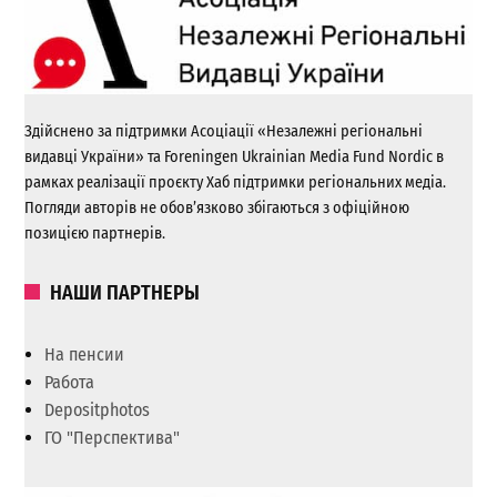
Здійснено за підтримки Асоціації «Незалежні регіональні
видавці України» та Foreningen Ukrainian Media Fund Nordic в
рамках реалізації проєкту Хаб підтримки регіональних медіа.
Погляди авторів не обов’язково збігаються з офіційною
позицією партнерів.
НАШИ ПАРТНЕРЫ
На пенсии
Работа
Depositphotos
ГО "Перспектива"