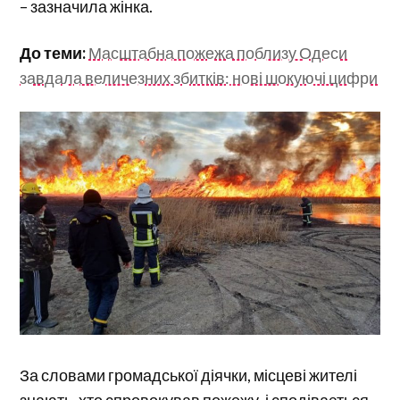
– зазначила жінка.
До теми:
Масштабна пожежа поблизу Одеси
завдала величезних збитків: нові шокуючі цифри
За словами громадської діячки, місцеві жителі
знають, хто спровокував пожежу, і сподівається