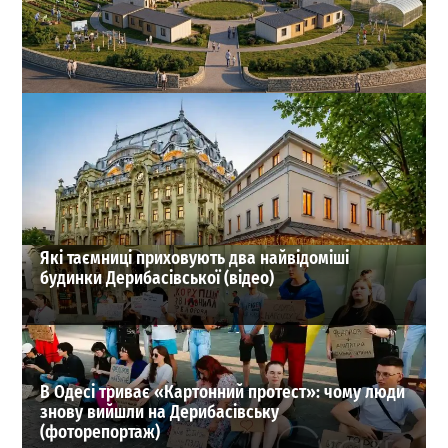
На Одещині хочуть створити нове містечко для
переселенців: що там буде
1
27-07-2026 в 19:31
ВИБІР РЕДАКЦІЇ
Які таємниці приховують два найвідоміші
будинки Дерибасівської (відео)
В Одесі триває «Картонний протест»: чому люди
знову вийшли на Дерибасівську
(фоторепортаж)