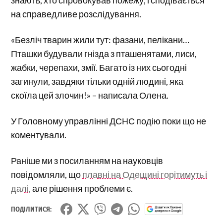
на справедливе розслідування.
«Безліч тварин жили тут: фазани, пелікани…
Пташки будували гнізда з пташенятами, лиси,
жабки, черепахи, змії. Багато із них сьогодні
загинули, завдяки тільки одній людині, яка
скоїла цей злочин!» – написала Олена.
У Головному управлінні ДСНС подію поки що не
коментували.
Раніше ми з посиланням на науковців
повідомляли, що
плавні на Одещині горітимуть і
далі,
але рішення проблеми є.
ПОДІЛИТИСЯ: