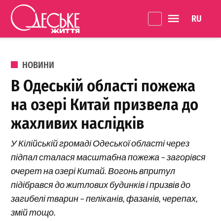
Перейти до вмісту
Language 
Одеське
Життя
ОПУБЛІКОВАНО В
НОВИНИ
В Одеській області пожежа
на озері Китай призвела до
жахливих наслідків
У Кілійській громаді Одеської області через
підпал сталася масштабна пожежа – загорівся
очерет на озері Китай. Вогонь впритул
підібрався до житлових будинків і призвів до
загибелі тварин – пеліканів, фазанів, черепах,
змій тощо.