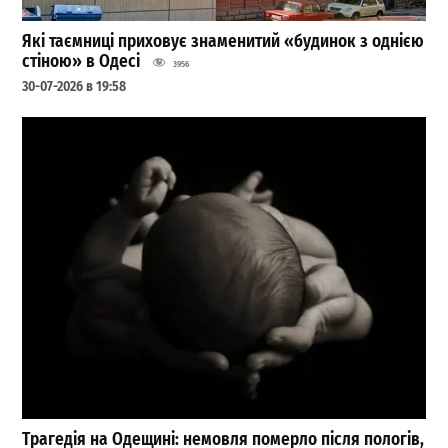
Які таємниці приховує знаменитий «будинок з однією
стіною» в Одесі
3956
30-07-2026 в 19:58
Трагедія на Одещині: немовля померло після пологів,