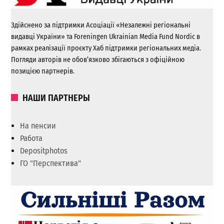
Здійснено за підтримки Асоціації «Незалежні регіональні
видавці України» та Foreningen Ukrainian Media Fund Nordic в
рамках реалізації проєкту Хаб підтримки регіональних медіа.
Погляди авторів не обов’язково збігаються з офіційною
позицією партнерів.
НАШИ ПАРТНЕРЫ
На пенсии
Работа
Depositphotos
ГО "Перспектива"