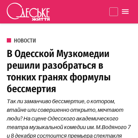
Перейти к содержанию
Одеське
La
життя
ОПУБЛИКОВАНО В
НОВОСТИ
В Одесской Музкомедии
решили разобраться в
тонких гранях формулы
бессмертия
Так ли заманчиво бессмертие, о котором,
втайне или совершенно открыто, мечтают
люди? На сцене Одесского академического
театра музыкальной комедии им. М.Водяного 7
и 8 декабря состоится премьера спектакля