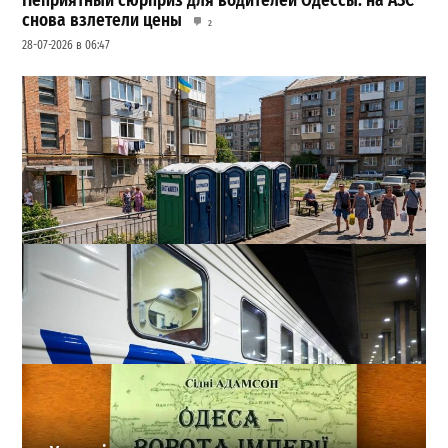
Неприятный сюрприз для водителей Одессы: на АЗС
снова взлетели цены
2
28-07-2026 в 06:47
Одесса может остаться без воды и канализации:
эксперт предупредил о худшем сценарии
2
07-08-2026 в 17:19
ВИБОР РЕДАКЦИИ