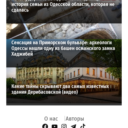
история семьи из Одесской области, которая не
сдалась
Сенсация на Приморском бульваре: археологи
Одессы нашли одну из башен османского замка
Хаджибей
Какие тайны скрывают два самых известных
здания Дерибасовской (видео)
О нас
Авторы
Facebook Page
YouTube
Instagram
Telegram
TikTok