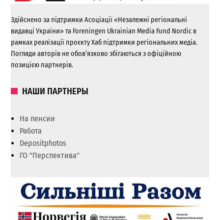
Здійснено за підтримки Асоціації «Незалежні регіональні
видавці України» та Foreningen Ukrainian Media Fund Nordic в
рамках реалізації проєкту Хаб підтримки регіональних медіа.
Погляди авторів не обов’язково збігаються з офіційною
позицією партнерів.
НАШИ ПАРТНЕРЫ
На пенсии
Работа
Depositphotos
ГО "Перспектива"