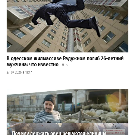
В одесском жилмассиве Радужном погиб 26-летний
мужчина: что известно
3
27-07-2026 в 13:47
Шезлонги, бунгало и VIP-зоны: сколько придется
заплатить за отдых в Аркадии
3
21-07-2026 в 19:23
ВИБОР РЕДАКЦИИ
Почему держать овец решаются единицы: