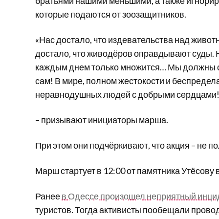
братьями нашими меньшими, а также игнорир
которые подаются от зоозащитников.
«Нас достало, что издевательства над живот
достало, что живодёров оправдывают суды. Н
каждым днем только множится… Мы должны ста
сам! В мире, полном жестокости и беспредел
неравнодушных людей с добрыми сердцами!
– призывают инициаторы марша.
При этом они подчёркивают, что акция – не п
Марш стартует в 12:00 от памятника Утёсову 
Ранее
в Одессе произошел неприятный инци
туристов. Тогда активисты пообещали прово