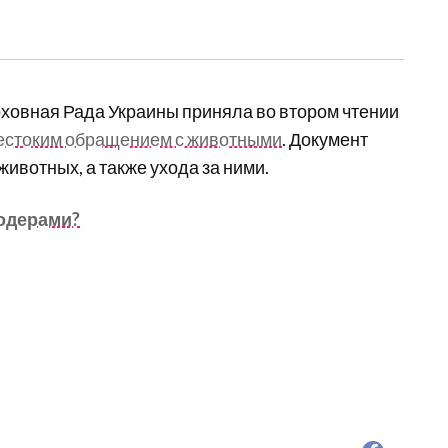
рховная Рада Украины приняла во втором чтении
жестоким обращением с животными
. Документ
ивотных, а также ухода за ними.
водерами?