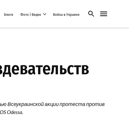
Открыть поиск
Блоги
Фото | Видео
Война в Украине
Open dropdown menu
здевательств
стью Всеукраинской акции протеста против
S Odessa.