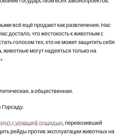
ование государством всех законопроектов,
ными всё ещё продают как развлечения. Нас
ас достало, что жестокость к животным с
ть голосом тех, кто не может защитить себя
а, животные могут надеяться только на
»
олитическая, а общественная.
в Горсаду.
дент с упавшей лошадью
, перевозившей
дить рейды против эксплуатации животных на