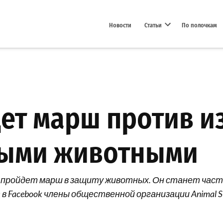
Новости
Статьи
По полочкам
Open dropdown menu
дет марш против и
ными животными
ссе пройдет марш в защиту животных. Он станет ча
 Facebook члены общественной организации Animal SO