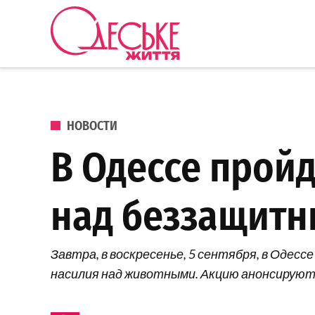
Перейти к содержанию
Одеське
життя
ОПУБЛИКОВАНО В
НОВОСТИ
В Одессе прой
над беззащит
Завтра, в воскресенье, 5 сентября, в Оде
насилия над животными. Акцию анонсируют в