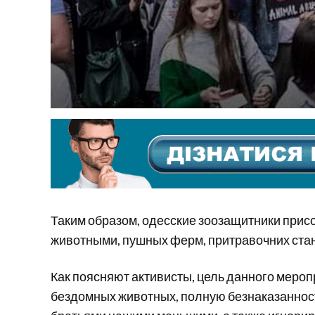
Таким образом, одесские зоозащитники присо
животными, пушных ферм, притравочних стан
Как поясняют активисты, цель данного мероп
бездомных животных, полную безнаказаннос