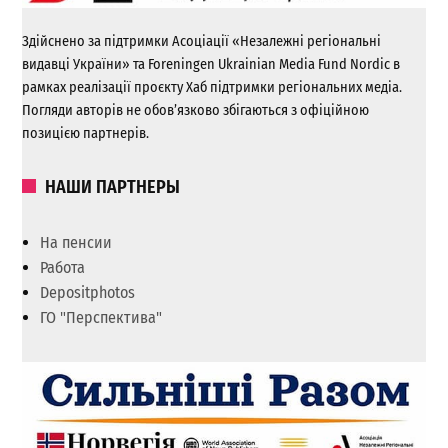
Здійснено за підтримки Асоціації «Незалежні регіональні
видавці України» та Foreningen Ukrainian Media Fund Nordic в
рамках реалізації проєкту Хаб підтримки регіональних медіа.
Погляди авторів не обов’язково збігаються з офіційною
позицією партнерів.
НАШИ ПАРТНЕРЫ
На пенсии
Работа
Depositphotos
ГО "Перспектива"