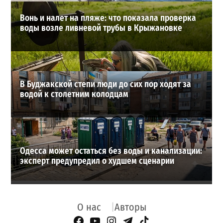
Вонь и налет на пляже: что показала проверка
воды возле ливневой трубы в Крыжановке
В Буджакской степи люди до сих пор ходят за
водой к столетним колодцам
Одесса может остаться без воды и канализации:
эксперт предупредил о худшем сценарии
О нас
Авторы
Facebook Page
YouTube
Instagram
Telegram
TikTok