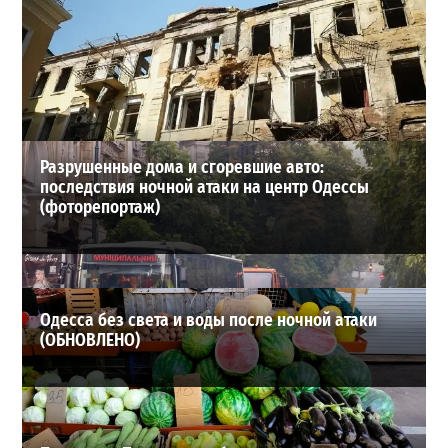
В Одессе стреляли по сотрудникам ТЦК: есть
раненые (ОБНОВЛЕНО)
2
02-08-2026 в 22:15
ВИБОР РЕДАКЦИИ
Разрушенные дома и сгоревшие авто:
последствия ночной атаки на центр Одессы
(фоторепортаж)
Одесса без света и воды после ночной атаки
(ОБНОВЛЕНО)