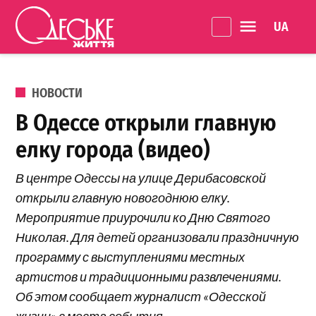
Перейти к содержанию
Language 
Одеське
життя
ОПУБЛИКОВАНО В
НОВОСТИ
В Одессе открыли главную
елку города (видео)
В центре Одессы на улице Дерибасовской
открыли главную новогоднюю елку.
Мероприятие приурочили ко Дню Святого
Николая. Для детей организовали праздничную
программу с выступлениями местных
артистов и традиционными развлечениями.
Об этом сообщает журналист «Одесской
жизни» с места события.