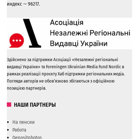
индекс — 96217.
Здійснено за підтримки Асоціації «Незалежні регіональні
видавці України» та Foreningen Ukrainian Media Fund Nordic в
рамках реалізації проєкту Хаб підтримки регіональних медіа.
Погляди авторів не обов’язково збігаються з офіційною
позицією партнерів.
НАШИ ПАРТНЕРЫ
На пенсии
Работа
Depositphotos