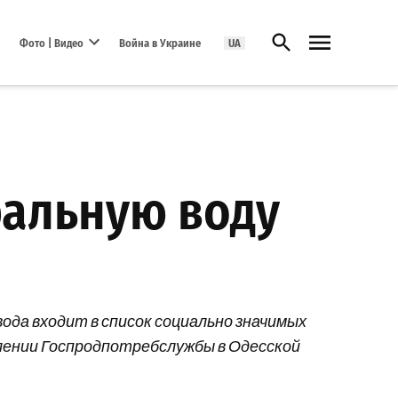
Открыть поиск
Фото | Видео
Война в Украине
UA
Open dropdown menu
ральную воду
ода входит в список социально значимых
влении Госпродпотребслужбы в Одесской