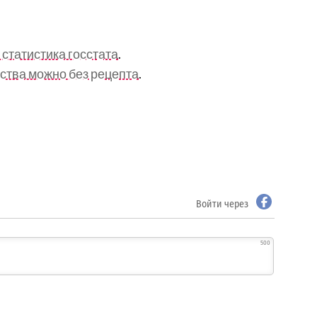
 статистика госстата
.
ства можно без рецепта
.
Войти через
500