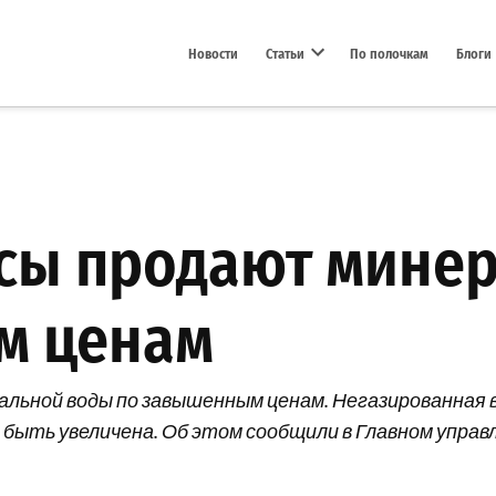
Новости
Статьи
По полочкам
Блоги
Open dropdown menu
ссы продают мине
м ценам
альной воды по завышенным ценам. Негазированная в
а быть увеличена. Об этом сообщили в Главном упра