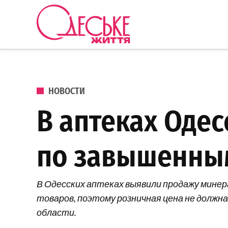
Перейти к содержанию
Одеське
життя
ОПУБЛИКОВАНО В
НОВОСТИ
В аптеках Оде
по завышенны
В Одесских аптеках выявили продажу минер
товаров, поэтому розничная цена не должн
области.