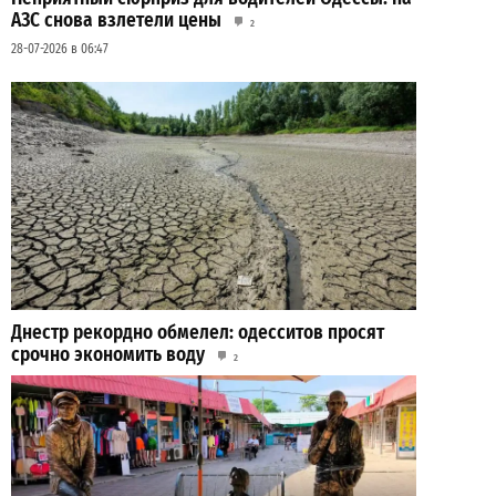
АЗС снова взлетели цены
2
28-07-2026 в 06:47
Днестр рекордно обмелел: одесситов просят
срочно экономить воду
2
29-07-2026 в 19:28
ВИБОР РЕДАКЦИИ