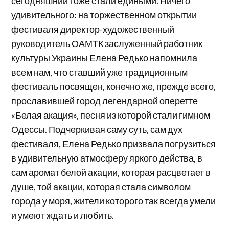
сегодняшний тоже стали едиными. Ничего
удивительного: на торжественном открытии
фестиваля директор-художественный
руководитель ОАМТК заслуженный работник
культуры Украины Елена Редько напомнила
всем нам, что ставший уже традиционным
фестиваль посвящен, конечно же, прежде всего,
прославившей город легендарной оперетте
«Белая акация», песня из которой стали гимном
Одессы. Подчеркивая саму суть, сам дух
фестиваля, Елена Редько призвала погрузиться
в удивительную атмосферу яркого действа, в
сам аромат белой акации, которая расцветает в
душе, той акации, которая стала символом
города у моря, жители которого так всегда умели
и умеют ждать и любить.