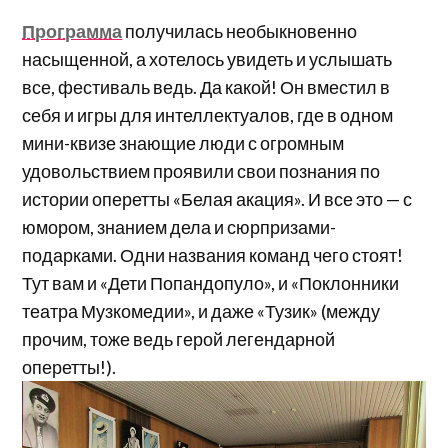
Программа
получилась необыкновенно
насыщенной, а хотелось увидеть и услышать
все, фестиваль ведь. Да какой! Он вместил в
себя и игры для интеллектуалов, где в одном
мини-квизе знающие люди с огромным
удовольствием проявили свои познания по
истории оперетты «Белая акация». И все это — с
юмором, знанием дела и сюрпризами-
подарками. Одни названия команд чего стоят!
Тут вам и «Дети Попандопуло», и «Поклонники
театра Музкомедии», и даже «Тузик» (между
прочим, тоже ведь герой легендарной
оперетты!).