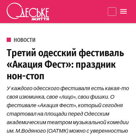
Перейти к содержанию
Одеське
La
життя
ОПУБЛИКОВАНО В
НОВОСТИ
Третий одесский фестиваль
«Акация Фест»: праздник
нон-стоп
У каждого одесского фестиваля есть какая-то
своя изюминка, свое «лицо», свои фишки. О
фестивале «Акация Фест», который сегодня
стартовал на площади перед Одесским
академическим театром музыкальной комедии
им. М.Водяного (ОАТМК) можно с уверенностью