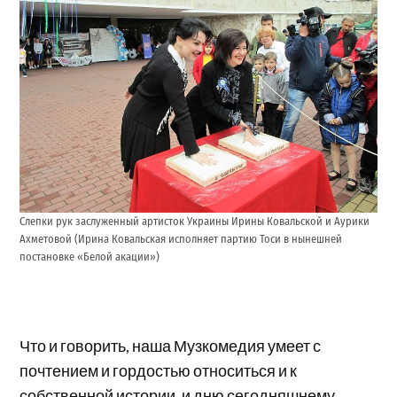
Слепки рук заслуженный артисток Украины Ирины Ковальской и Аурики
Ахметовой (Ирина Ковальская исполняет партию Тоси в нынешней
постановке «Белой акации»)
Что и говорить, наша Музкомедия умеет с
почтением и гордостью относиться и к
собственной истории, и дню сегодняшнему,