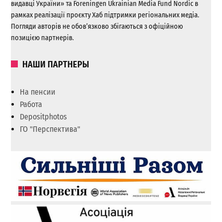
видавці України» та Foreningen Ukrainian Media Fund Nordic в
рамках реалізації проєкту Хаб підтримки регіональних медіа.
Погляди авторів не обов’язково збігаються з офіційною
позицією партнерів.
НАШИ ПАРТНЕРЫ
На пенсии
Работа
Depositphotos
ГО "Перспектива"