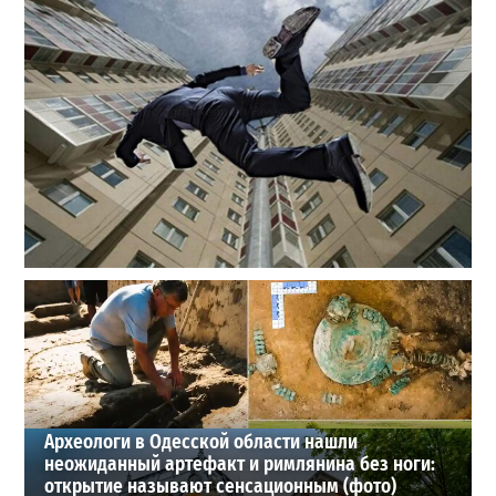
В одесском жилмассиве Радужном погиб 26-летний
мужчина: что известно
3
27-07-2026 в 13:47
ВИБОР РЕДАКЦИИ
Археологи в Одесской области нашли
неожиданный артефакт и римлянина без ноги:
открытие называют сенсационным (фото)