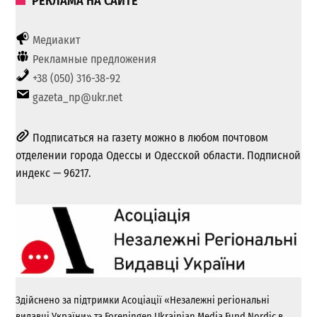
РЕКЛАМА НА САЙТЕ
Медиакит
Рекламные предложения
+38 (050) 316-38-92
gazeta_np@ukr.net
Подписаться на газету можно в любом почтовом
отделении города Одессы и Одесской области. Подписной
индекс — 96217.
Здійснено за підтримки Асоціації «Незалежні регіональні
видавці України» та Foreningen Ukrainian Media Fund Nordic в