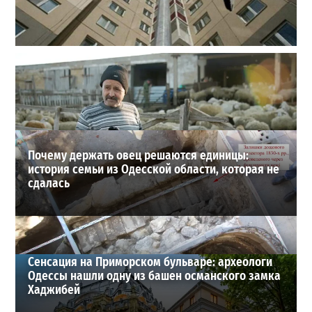
В одесском жилмассиве Радужном погиб 26-летний
мужчина: что известно
3
27-07-2026 в 13:47
ВИБОР РЕДАКЦИИ
Почему держать овец решаются единицы:
история семьи из Одесской области, которая не
сдалась
Сенсация на Приморском бульваре: археологи
Одессы нашли одну из башен османского замка
Хаджибей