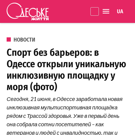
Перейти к содержанию
Language 
Одеське
життя
ОПУБЛИКОВАНО В
НОВОСТИ
Спорт без барьеров: в
Одессе открыли уникальную
инклюзивную площадку у
моря (фото)
Сегодня, 21 июня, в Одессе заработала новая
инклюзивная мультиспортивная площадка
рядом с Трассой здоровья. Уже в первый день
она собрала сотни посетителей – как
ветеранов и людей с инвалидностью, так и