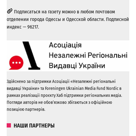
Подписаться на газету можно в любом почтовом
отделении города Одессы и Одесской области. Подписной
индекс — 96217.
Здійснено за підтримки Асоціації «Незалежні регіональні
видавці України» та Foreningen Ukrainian Media Fund Nordic в
рамках реалізації проєкту Хаб підтримки регіональних медіа.
Погляди авторів не обов’язково збігаються з офіційною
позицією партнерів.
НАШИ ПАРТНЕРЫ