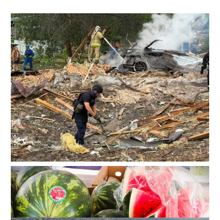
Ракетный удар по полигону на Киевщине: погибли 10
человек, сотня раненых
2
24-07-2026 в 15:22
ВИБОР РЕДАКЦИИ