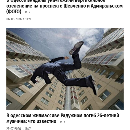
В Одессе вандалы уничтожили вертикальное
озеленение на проспекте Шевченко и Адмиральском
(ФОТО)
3
06-08-2026 в 13:21
В одесском жилмассиве Радужном погиб 26-летний
мужчина: что известно
3
27-07-2026 в 13:47