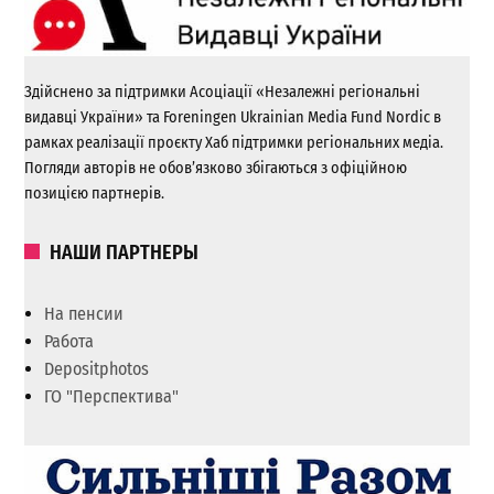
Здійснено за підтримки Асоціації «Незалежні регіональні
видавці України» та Foreningen Ukrainian Media Fund Nordic в
рамках реалізації проєкту Хаб підтримки регіональних медіа.
Погляди авторів не обов’язково збігаються з офіційною
позицією партнерів.
НАШИ ПАРТНЕРЫ
На пенсии
Работа
Depositphotos
ГО "Перспектива"