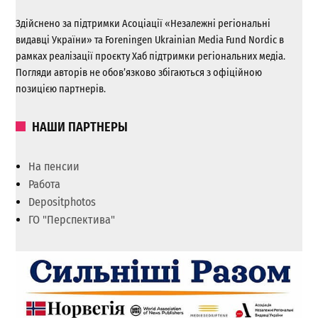
Здійснено за підтримки Асоціації «Незалежні регіональні
видавці України» та Foreningen Ukrainian Media Fund Nordic в
рамках реалізації проєкту Хаб підтримки регіональних медіа.
Погляди авторів не обов’язково збігаються з офіційною
позицією партнерів.
НАШИ ПАРТНЕРЫ
На пенсии
Работа
Depositphotos
ГО "Перспектива"