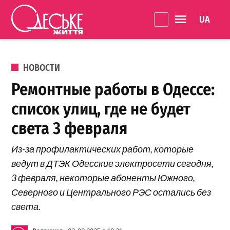
Перейти к содержанию
Language 
Одеське
життя
ОПУБЛИКОВАНО В
НОВОСТИ
Ремонтные работы в Одессе:
список улиц, где не будет
света 3 февраля
Из-за профилактических работ, которые
ведут в ДТЭК Одесские электросети сегодня,
3 февраля, некоторые абоненты Южного,
Северного и Центрального РЭС остались без
света.