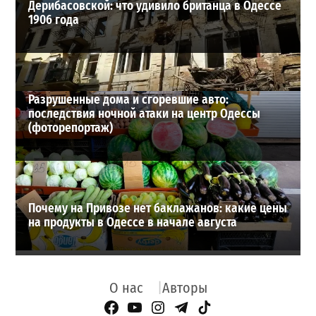
Дерибасовской: что удивило британца в Одессе
1906 года
Разрушенные дома и сгоревшие авто:
последствия ночной атаки на центр Одессы
(фоторепортаж)
Почему на Привозе нет баклажанов: какие цены
на продукты в Одессе в начале августа
О нас
Авторы
Facebook Page
YouTube
Instagram
Telegram
TikTok