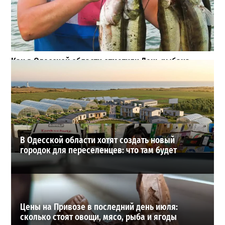
Как в Одесской области отметили День рыбака:
большие трофеи, искренние эмоции и яркие фото
3
19-07-2026 в 15:19
ВИБОР РЕДАКЦИИ
В Одесской области хотят создать новый
городок для переселенцев: что там будет
Цены на Привозе в последний день июля:
сколько стоят овощи, мясо, рыба и ягоды