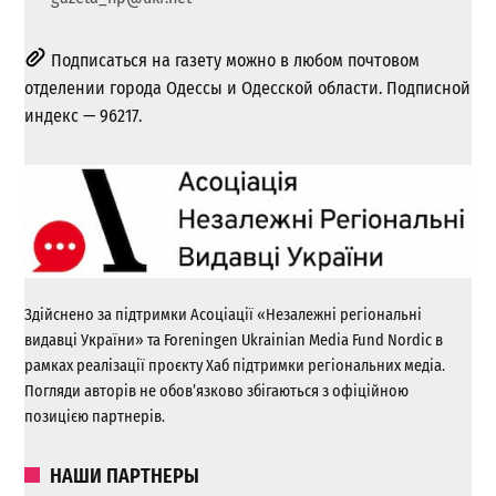
Подписаться на газету можно в любом почтовом
отделении города Одессы и Одесской области. Подписной
индекс — 96217.
Здійснено за підтримки Асоціації «Незалежні регіональні
видавці України» та Foreningen Ukrainian Media Fund Nordic в
рамках реалізації проєкту Хаб підтримки регіональних медіа.
Погляди авторів не обов’язково збігаються з офіційною
позицією партнерів.
НАШИ ПАРТНЕРЫ