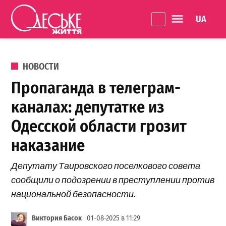
Перейти к содержанию
Language 
Одеське
життя
ОПУБЛИКОВАНО В
НОВОСТИ
Пропаганда в телеграм-
каналах: депутатке из
Одесской области грозит
наказание
Депутату Таировского поселкового совета
сообщили о подозрении в преступлении против
национальной безопасности.
Виктория Басок
01-08-2025 в 11:29