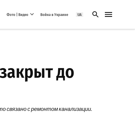
Открыть поиск
Фото | Видео
Война в Украине
UA
Open dropdown menu
 закрыт до
то связано с ремонтом канализации.