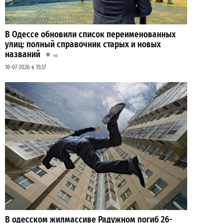
В Одессе обновили список переименованных
улиц: полный справочник старых и новых
названий
10
18-07-2026 в 15:37
В одесском жилмассиве Радужном погиб 26-