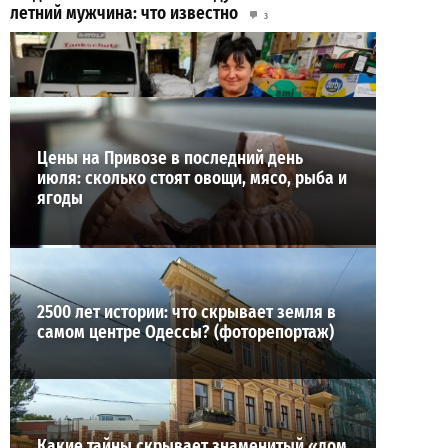
летний мужчина: что известно
3
27-07-2026 в 13:47
ВИБОР РЕДАКЦИИ
Цены на Привозе в последний день
июля: сколько стоят овощи, мясо, рыба и
ягоды
2500 лет истории: что скрывает земля в
самом центре Одессы? (фоторепортаж)
Какие тайны скрывает знаменитый «дом