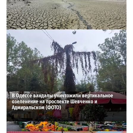
Днестр рекордно обмелел: одесситов просят срочно
экономить воду
2
29-07-2026 в 19:28
ВИБОР РЕДАКЦИИ
В Одессе вандалы уничтожили вертикальное
озеленение на проспекте Шевченко и
Адмиральском (ФОТО)