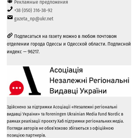
Рекламные предложения
+38 (050) 316-38-92
gazeta_np@ukr.net
Подписаться на газету можно в любом почтовом
отделении города Одессы и Одесской области. Подписной
индекс — 96217.
Здійснено за підтримки Асоціації «Незалежні регіональні
видавці України» та Foreningen Ukrainian Media Fund Nordic в
рамках реалізації проєкту Хаб підтримки регіональних медіа.
Погляди авторів не обов’язково збігаються з офіційною
позицією партнерів.