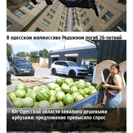
В одесском жилмассиве Радужном погиб 26-летний
мужчина: что известно
3
27-07-2026 в 13:47
Шезлонги, бунгало и VIP-зоны: сколько придется
заплатить за отдых в Аркадии
3
21-07-2026 в 19:23
ВИБОР РЕДАКЦИИ
Юг Одесской области завалило дешевыми
арбузами: предложение превысило спрос