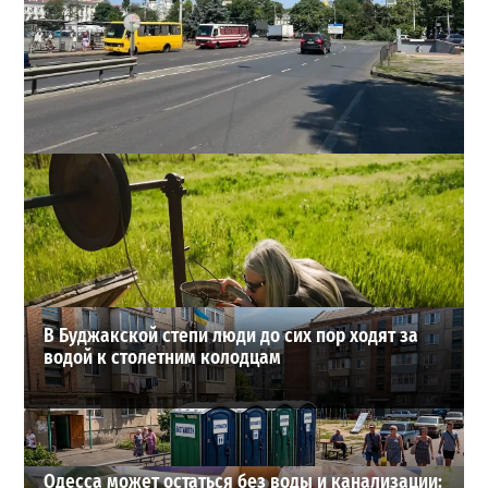
В Одессе на Среднефонтанской изменили схему
движения: что важно знать водителям
2
08-08-2026 в 09:29
ВИБОР РЕДАКЦИИ
В Буджакской степи люди до сих пор ходят за
водой к столетним колодцам
Одесса может остаться без воды и канализации: