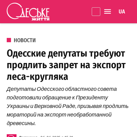
Перейти к содержанию
Language 
Одеське
життя
ОПУБЛИКОВАНО В
НОВОСТИ
Одесские депутаты требуют
продлить запрет на экспорт
леса-кругляка
Депутаты Одесского областного совета
подготовили обращение к Президенту
Украины и Верховной Раде, призывая продлить
мораторий на экспорт необработанной
древесины.