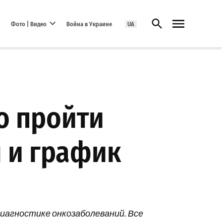
Открыть поиск
Фото | Видео
Война в Украине
UA
Open dropdown menu
о пройти
 и график
диагностике онкозаболеваний. Все