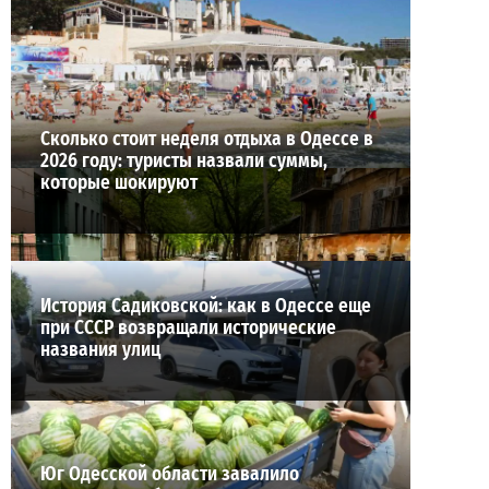
28-07-2026 в 17:51
ВИБОР РЕДАКЦИИ
Сколько стоит неделя отдыха в Одессе в
2026 году: туристы назвали суммы,
которые шокируют
История Садиковской: как в Одессе еще
при СССР возвращали исторические
названия улиц
Юг Одесской области завалило