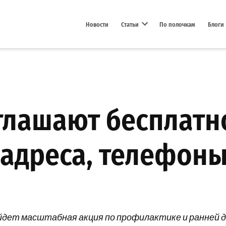
Новости
Статьи
По полочкам
Блоги
Open dropdown menu
глашают бесплатн
 адреса, телефоны
ойдет масштабная акция по профилактике и ранней 