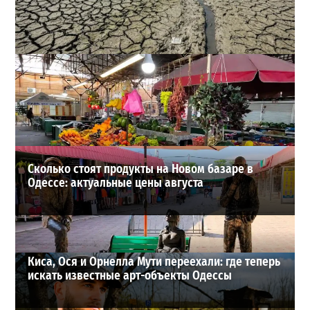
Днестр рекордно обмелел: одесситов просят срочно
экономить воду
2
29-07-2026 в 19:28
ВИБОР РЕДАКЦИИ
Сколько стоят продукты на Новом базаре в
Одессе: актуальные цены августа
Киса, Ося и Орнелла Мути переехали: где теперь
искать известные арт-объекты Одессы