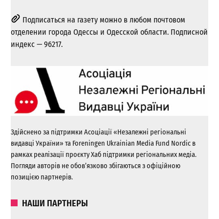
Подписаться на газету можно в любом почтовом
отделении города Одессы и Одесской области. Подписной
индекс — 96217.
Здійснено за підтримки Асоціації «Незалежні регіональні
видавці України» та Foreningen Ukrainian Media Fund Nordic в
рамках реалізації проєкту Хаб підтримки регіональних медіа.
Погляди авторів не обов’язково збігаються з офіційною
позицією партнерів.
НАШИ ПАРТНЕРЫ