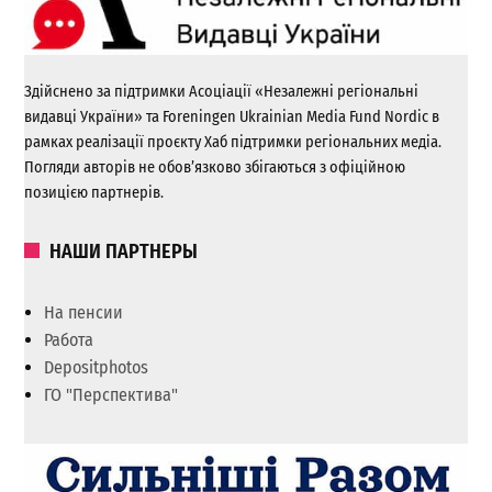
Здійснено за підтримки Асоціації «Незалежні регіональні
видавці України» та Foreningen Ukrainian Media Fund Nordic в
рамках реалізації проєкту Хаб підтримки регіональних медіа.
Погляди авторів не обов’язково збігаються з офіційною
позицією партнерів.
НАШИ ПАРТНЕРЫ
На пенсии
Работа
Depositphotos
ГО "Перспектива"