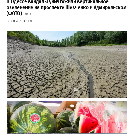
В Одессе вандалы уничтожили вертикальное
озеленение на проспекте Шевченко и Адмиральском
(ФОТО)
3
06-08-2026 в 13:21
Днестр рекордно обмелел: одесситов просят срочно
экономить воду
2
29-07-2026 в 19:28
ВИБОР РЕДАКЦИИ