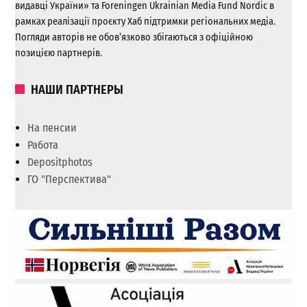
видавці України» та Foreningen Ukrainian Media Fund Nordic в
рамках реалізації проєкту Хаб підтримки регіональних медіа.
Погляди авторів не обов’язково збігаються з офіційною
позицією партнерів.
НАШИ ПАРТНЕРЫ
На пенсии
Работа
Depositphotos
ГО "Перспектива"