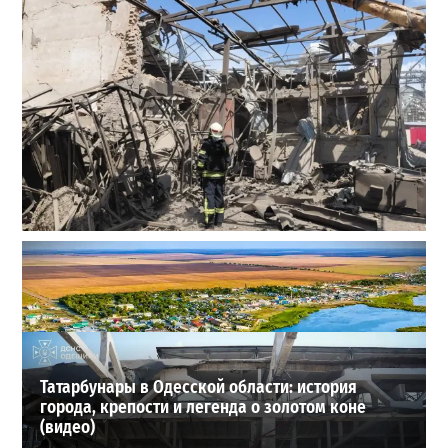
В Одессе выросло число пострадавших после атаки
реактивных дронов (фото)
2
24-07-2026 в 14:29
ВИБОР РЕДАКЦИИ
Татарбунары в Одесской области: история
города, крепости и легенда о золотом коне
(видео)