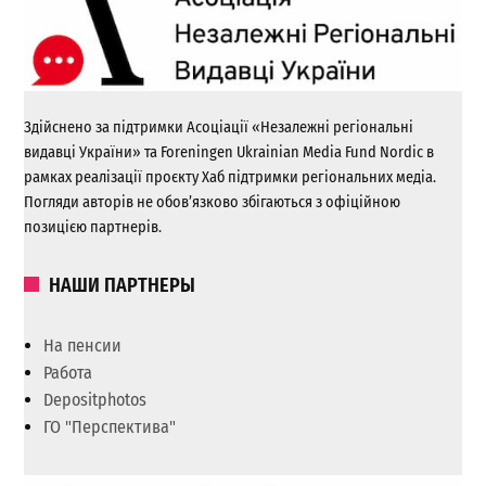
Здійснено за підтримки Асоціації «Незалежні регіональні
видавці України» та Foreningen Ukrainian Media Fund Nordic в
рамках реалізації проєкту Хаб підтримки регіональних медіа.
Погляди авторів не обов’язково збігаються з офіційною
позицією партнерів.
НАШИ ПАРТНЕРЫ
На пенсии
Работа
Depositphotos
ГО "Перспектива"