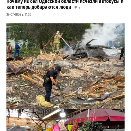
Почему из сел Одесской области исчезли автобусы и
как теперь добираются люди
2
23-07-2026 в 14:36
Ракетный удар по полигону на Киевщине: погибли 10
человек, сотня раненых
2
24-07-2026 в 15:22