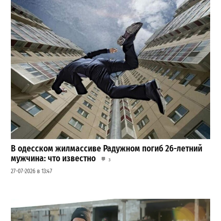
В одесском жилмассиве Радужном погиб 26-летний
мужчина: что известно
3
27-07-2026 в 13:47
Шезлонги, бунгало и VIP-зоны: сколько придется
заплатить за отдых в Аркадии
3