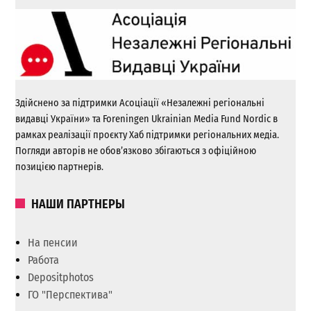
Здійснено за підтримки Асоціації «Незалежні регіональні
видавці України» та Foreningen Ukrainian Media Fund Nordic в
рамках реалізації проєкту Хаб підтримки регіональних медіа.
Погляди авторів не обов’язково збігаються з офіційною
позицією партнерів.
НАШИ ПАРТНЕРЫ
На пенсии
Работа
Depositphotos
ГО "Перспектива"