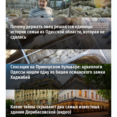
21-07-2026 в 19:23
ВИБОР РЕДАКЦИИ
Почему держать овец решаются единицы:
история семьи из Одесской области, которая не
сдалась
Сенсация на Приморском бульваре: археологи
Одессы нашли одну из башен османского замка
Хаджибей
Какие тайны скрывают два самых известных
здания Дерибасовской (видео)