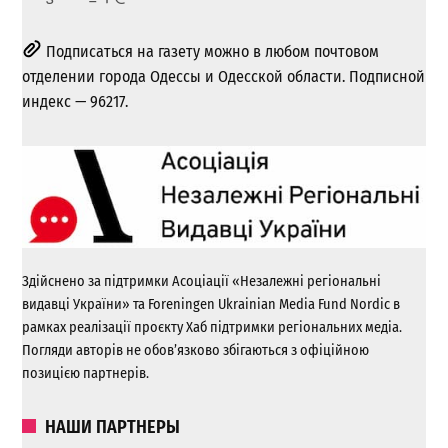
Подписаться на газету можно в любом почтовом
отделении города Одессы и Одесской области. Подписной
индекс — 96217.
Здійснено за підтримки Асоціації «Незалежні регіональні
видавці України» та Foreningen Ukrainian Media Fund Nordic в
рамках реалізації проєкту Хаб підтримки регіональних медіа.
Погляди авторів не обов’язково збігаються з офіційною
позицією партнерів.
НАШИ ПАРТНЕРЫ