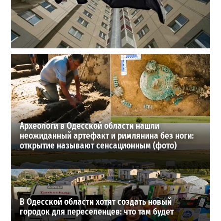
В одесском жилмассиве Радужном погиб 26-летний
мужчина: что известно
3
27-07-2026 в 13:47
ВИБОР РЕДАКЦИИ
Археологи в Одесской области нашли
неожиданный артефакт и римлянина без ноги:
открытие называют сенсационным (фото)
В Одесской области хотят создать новый
городок для переселенцев: что там будет