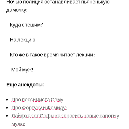
Ночью полиция останавливает пьяненькую
дамочку:
– Куда спешим?
– На лекцию.
– Кто же в такое время читает лекции?
— Мой муж!
Еще анекдоты:
Про пессимиста Сему;
Про Фортуну и Фемиду;
Лайфхак от Софы как просить новые сапоги у
мужа;