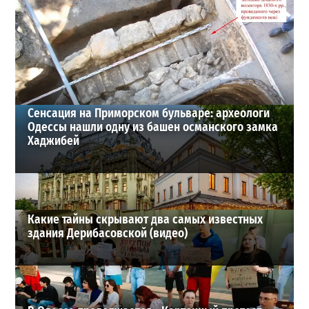
Шезлонги, бунгало и VIP-зоны: сколько придется
заплатить за отдых в Аркадии
3
21-07-2026 в 19:23
ВИБОР РЕДАКЦИИ
Сенсация на Приморском бульваре: археологи
Одессы нашли одну из башен османского замка
Хаджибей
Какие тайны скрывают два самых известных
здания Дерибасовской (видео)