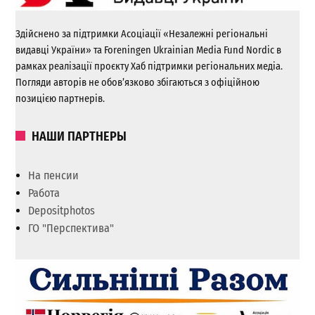
Здійснено за підтримки Асоціації «Незалежні регіональні
видавці України» та Foreningen Ukrainian Media Fund Nordic в
рамках реалізації проєкту Хаб підтримки регіональних медіа.
Погляди авторів не обов’язково збігаються з офіційною
позицією партнерів.
НАШИ ПАРТНЕРЫ
На пенсии
Работа
Depositphotos
ГО "Перспектива"