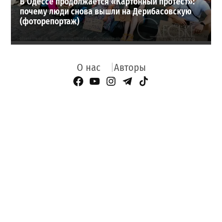
В Одессе продолжается «Картонный протест»:
почему люди снова вышли на Дерибасовскую
(фоторепортаж)
О нас
Авторы
Facebook Page
YouTube
Instagram
Telegram
TikTok