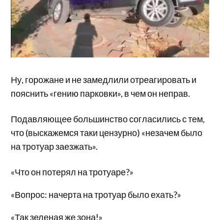
Ну, горожане и не замедлили отреагировать и
пояснить «гению парковки», в чем он неправ.
Подавляющее большинство согласились с тем,
что (выскажемся таки цензурно) «незачем было
на тротуар заезжать».
«Что он потерял на тротуаре?»
«Вопрос: начерта на тротуар было ехать?»
«Так зеленая же зона!»