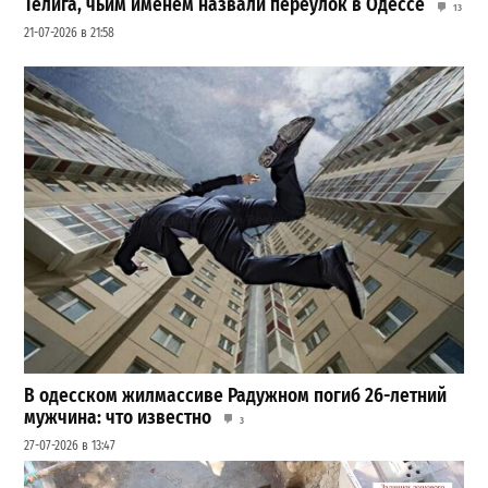
Телига, чьим именем назвали переулок в Одессе
13
21-07-2026 в 21:58
В одесском жилмассиве Радужном погиб 26-летний
мужчина: что известно
3
27-07-2026 в 13:47