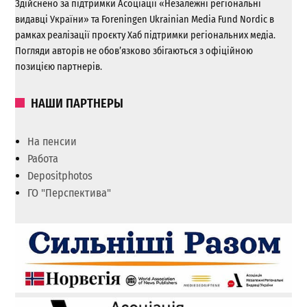
Здійснено за підтримки Асоціації «Незалежні регіональні
видавці України» та Foreningen Ukrainian Media Fund Nordic в
рамках реалізації проєкту Хаб підтримки регіональних медіа.
Погляди авторів не обов’язково збігаються з офіційною
позицією партнерів.
НАШИ ПАРТНЕРЫ
На пенсии
Работа
Depositphotos
ГО "Перспектива"