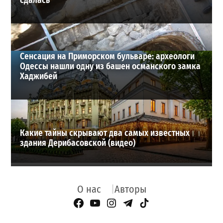
сдалась
Сенсация на Приморском бульваре: археологи
Одессы нашли одну из башен османского замка
Хаджибей
Какие тайны скрывают два самых известных
здания Дерибасовской (видео)
О нас
Авторы
Facebook Page
YouTube
Instagram
Telegram
TikTok