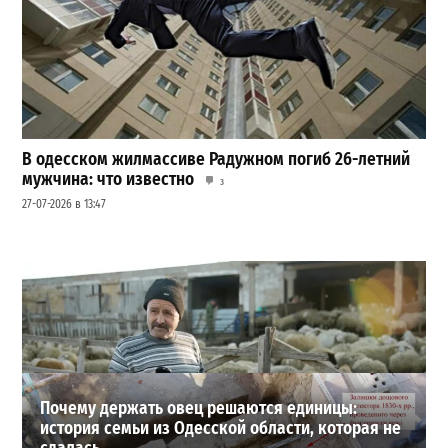
В одесском жилмассиве Радужном погиб 26-летний
мужчина: что известно
3
27-07-2026 в 13:47
Шезлонги, бунгало и VIP-зоны: сколько придется
заплатить за отдых в Аркадии
3
21-07-2026 в 19:23
ВИБОР РЕДАКЦИИ
Почему держать овец решаются единицы:
история семьи из Одесской области, которая не