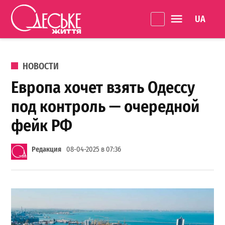
Перейти к содержанию
Language 
Одеське
життя
ОПУБЛИКОВАНО В
НОВОСТИ
Европа хочет взять Одессу
под контроль — очередной
фейк РФ
Редакция
08-04-2025 в 07:36