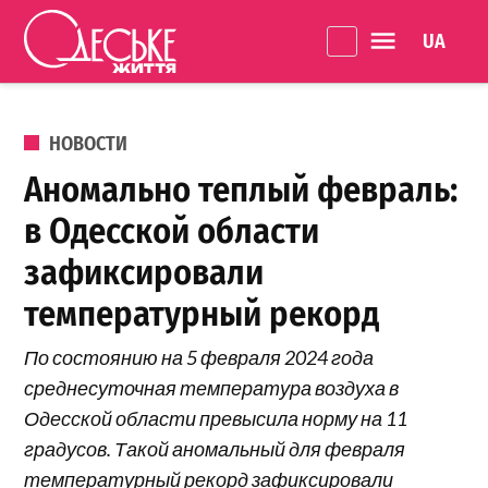
Перейти к содержанию
Language 
Одеське
життя
ОПУБЛИКОВАНО В
НОВОСТИ
Аномально теплый февраль:
в Одесской области
зафиксировали
температурный рекорд
По состоянию на 5 февраля 2024 года
среднесуточная температура воздуха в
Одесской области превысила норму на 11
градусов. Такой аномальный для февраля
температурный рекорд зафиксировали