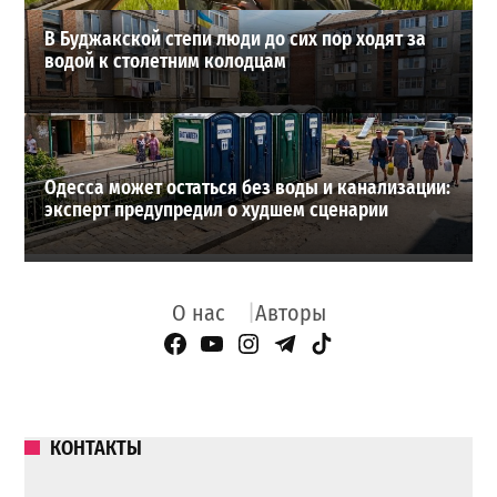
В Буджакской степи люди до сих пор ходят за
водой к столетним колодцам
Одесса может остаться без воды и канализации:
эксперт предупредил о худшем сценарии
О нас
Авторы
Facebook Page
YouTube
Instagram
Telegram
TikTok
КОНТАКТЫ