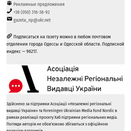
Рекламные предложения
+38 (050) 316-38-92
gazeta_np@ukr.net
Подписаться на газету можно в любом почтовом
отделении города Одессы и Одесской области. Подписной
индекс — 96217.
Здійснено за підтримки Асоціації «Незалежні регіональні
видавці України» та Foreningen Ukrainian Media Fund Nordic в
рамках реалізації проєкту Хаб підтримки регіональних медіа.
Погляди авторів не обов’язково збігаються з офіційною
позицією партнерів.