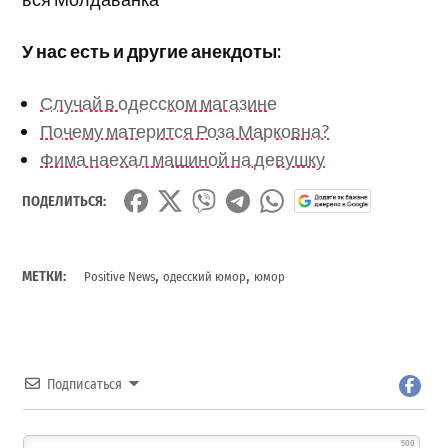
У нас есть и другие анекдоты:
Случай в одесском магазине
Почему матерится Роза Марковна?
Фима наехал машиной на девушку
ПОДЕЛИТЬСЯ:
,
,
МЕТКИ:
Positive News
одесский юмор
юмор
Подписаться
500