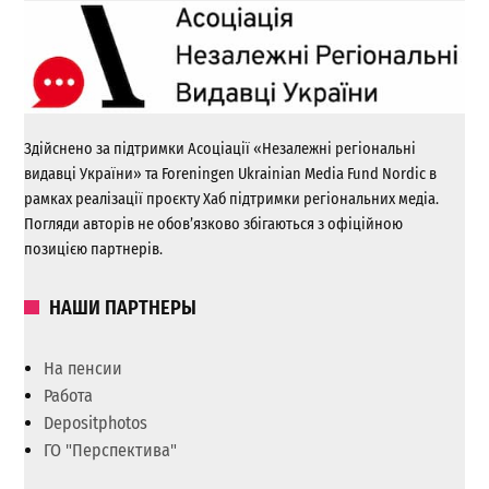
Здійснено за підтримки Асоціації «Незалежні регіональні
видавці України» та Foreningen Ukrainian Media Fund Nordic в
рамках реалізації проєкту Хаб підтримки регіональних медіа.
Погляди авторів не обов’язково збігаються з офіційною
позицією партнерів.
НАШИ ПАРТНЕРЫ
На пенсии
Работа
Depositphotos
ГО "Перспектива"