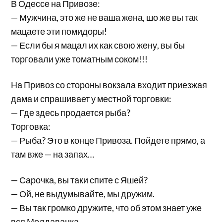
В Одессе на Привозе:
— Мужчина, это же не ваша жена, шо же вы так
мацаете эти помидоры!
— Если бы я мацал их как свою жену, вы бы
торговали уже томатным соком!!!
На Привоз со стороны вокзала входит приезжая
дама и спрашивает у местной торговки:
— Где здесь продается рыба?
Торговка:
— Рыба? Это в конце Привоза. Пойдете прямо, а
там вже — на запах…
— Сарочка, вы таки спите с Яшей?
— Ой, не выдумывайте, мы дружим.
— Вы так громко дружите, что об этом знает уже
вся Молдаванка