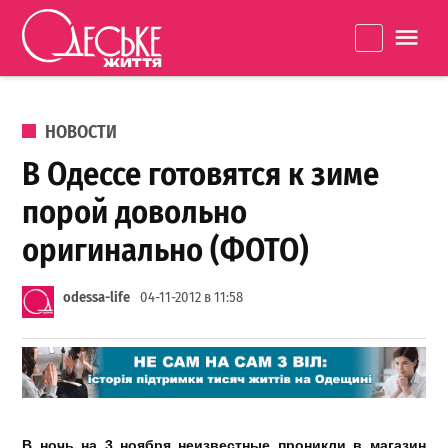
Перейти к содержанию
Одеське
La
життя
ОПУБЛИКОВАНО В
НОВОСТИ
В Одессе готовятся к зиме
порой довольно
оригинально (ФОТО)
odessa-life
04-11-2012 в 11:58
В ночь на 3 ноября неизвестные проникли в магазин