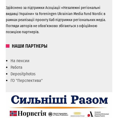
Здійснено за підтримки Асоціації «Незалежні регіональні
видавці України» та Foreningen Ukrainian Media Fund Nordic в
рамках реалізації проєкту Хаб підтримки регіональних медіа.
Погляди авторів не обов’язково збігаються з офіційною
позицією партнерів.
НАШИ ПАРТНЕРЫ
На пенсии
Работа
Depositphotos
ГО "Перспектива"