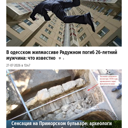
В одесском жилмассиве Радужном погиб 26-летний
мужчина: что известно
3
27-07-2026 в 13:47
Шезлонги, бунгало и VIP-зоны: сколько придется
заплатить за отдых в Аркадии
3
21-07-2026 в 19:23
ВИБОР РЕДАКЦИИ
Сенсация на Приморском бульваре: археологи