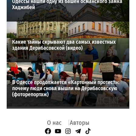
Одессы нашли одну из башен османского замка
Хаджибей
Какие тайны скрывают два самых известных
здания Дерибасовской (видео)
В Одессе продолжается «Картонный протест»:
почему люди снова вышли на Дерибасовскую
(фоторепортаж)
О нас
Авторы
Facebook Page
YouTube
Instagram
Telegram
TikTok