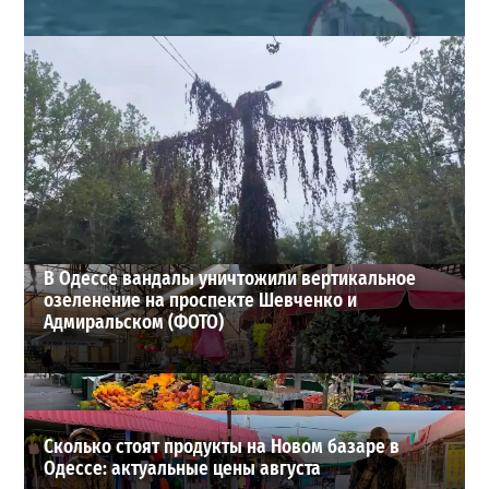
Под Одессой уносит в море ребенка на матрасе и
мужчину: идет спасательная операция
2
28-07-2026 в 17:51
ВИБОР РЕДАКЦИИ
В Одессе вандалы уничтожили вертикальное
озеленение на проспекте Шевченко и
Адмиральском (ФОТО)
Сколько стоят продукты на Новом базаре в
Одессе: актуальные цены августа