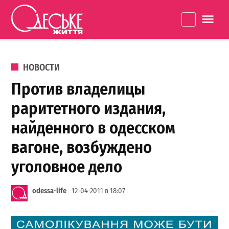
Перейти к содержанию
Одеське
La
життя
ОПУБЛИКОВАНО В
НОВОСТИ
Против владелицы
раритетного издания,
найденного в одесском
вагоне, возбуждено
уголовное дело
odessa-life
12-04-2011 в 18:07