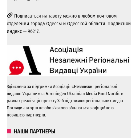
Подписаться на газету можно в любом почтовом
отделении города Одессы и Одесской области. Подписной
индекс — 96217.
Здійснено за підтримки Асоціації «Незалежні регіональні
видавці України» та Foreningen Ukrainian Media Fund Nordic в
рамках реалізації проєкту Хаб підтримки регіональних медіа.
Погляди авторів не обов’язково збігаються з офіційною
позицією партнерів.
НАШИ ПАРТНЕРЫ