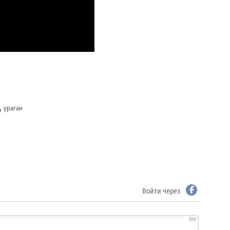
,
ураган
Войти через
500