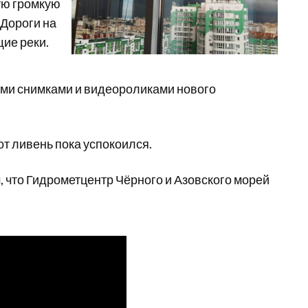
ую громкую
Дороги на
щие реки.
ыми снимками и видеороликами нового
вот ливень пока успокоился.
 что Гидрометцентр Чёрного и Азовского морей