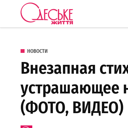
Перейти к содержанию
Одеське
життя
ОПУБЛИКОВАНО В
НОВОСТИ
Внезапная стих
устрашающее 
(ФОТО, ВИДЕО)