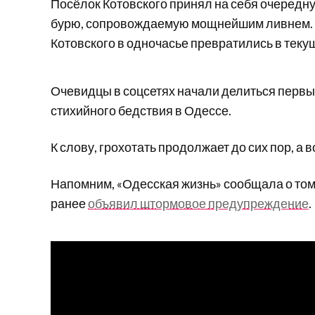
Посёлок Котовского принял на себя очередн
бурю, сопровождаемую мощнейшим ливнем. 
Котовского в одночасье превратились в теку
Очевидцы в соцсетях начали делиться перв
стихийного бедствия в Одессе.
К слову, грохотать продолжает до сих пор, а 
Напомним, «Одесская жизнь» сообщала о том,
ранее
объявил штормовое предупреждение
.