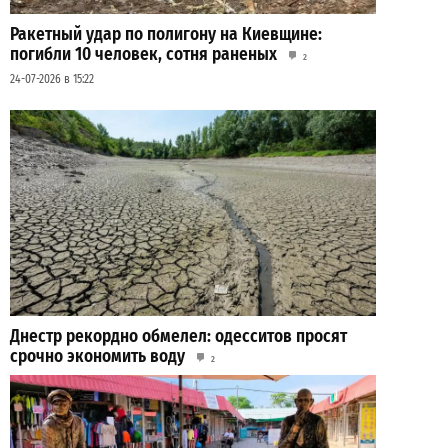
Ракетный удар по полигону на Киевщине:
погибли 10 человек, сотня раненых
2
24-07-2026 в 15:22
Днестр рекордно обмелел: одесситов просят
срочно экономить воду
2
29-07-2026 в 19:28
ВИБОР РЕДАКЦИИ