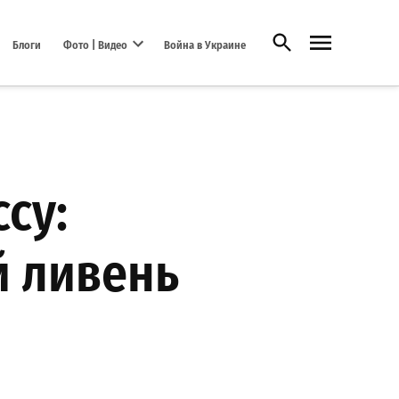
Открыть поиск
Блоги
Фото | Видео
Война в Украине
Open dropdown menu
су:
 ливень