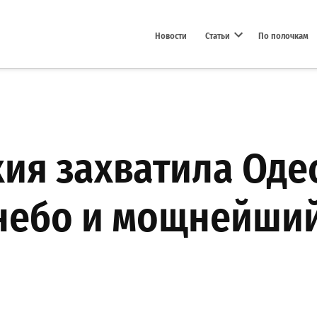
Новости
Статьи
По полочкам
Open dropdown menu
ия захватила Одес
небо и мощнейший