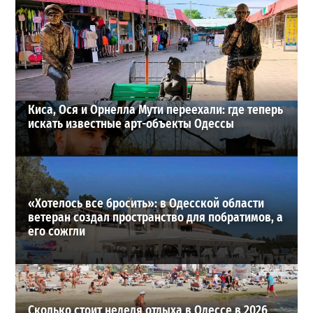
Почему из сел Одесской области исчезли автобусы и
как теперь добираются люди
2
23-07-2026 в 14:36
ВИБОР РЕДАКЦИИ
Киса, Ося и Орнелла Мути переехали: где теперь
искать известные арт-объекты Одессы
«Хотелось все бросить»: в Одесской области
ветеран создал пространство для побратимов, а
его сожгли
Сколько стоит неделя отдыха в Одессе в 2026