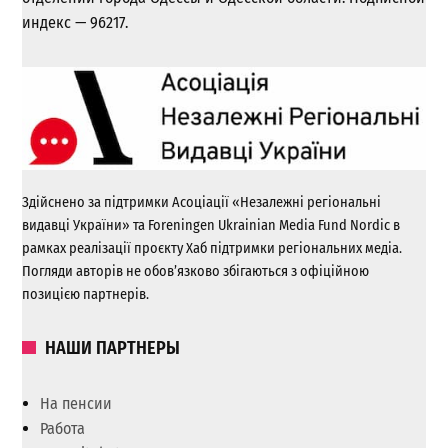
индекс — 96217.
Здійснено за підтримки Асоціації «Незалежні регіональні
видавці України» та Foreningen Ukrainian Media Fund Nordic в
рамках реалізації проєкту Хаб підтримки регіональних медіа.
Погляди авторів не обов’язково збігаються з офіційною
позицією партнерів.
НАШИ ПАРТНЕРЫ
На пенсии
Работа