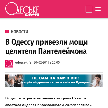
Перейти к содержанию
Одеське
La
життя
ОПУБЛИКОВАНО В
НОВОСТИ
В Одессу привезли мощи
целителя Пантелеймона
odessa-life
20-02-2011 в 20:05
В одесском греко-католическом храме Святого
апостола Андрея Первозванного с 20 февраля по 6