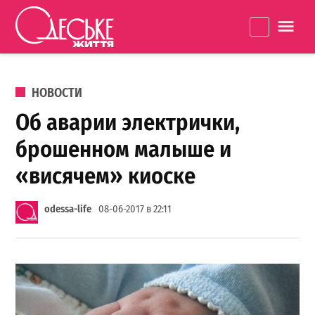
Перейти к содержанию
Одеське
La
життя
ОПУБЛИКОВАНО В
НОВОСТИ
Об аварии электрички,
брошенном малыше и
«висячем» киоске
odessa-life
08-06-2017 в 22:11