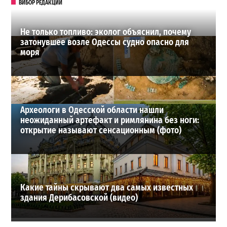
ВИБОР РЕДАКЦИИ
Не только топливо: эколог объяснил, почему
затонувшее возле Одессы судно опасно для
моря
Археологи в Одесской области нашли
неожиданный артефакт и римлянина без ноги:
открытие называют сенсационным (фото)
Какие тайны скрывают два самых известных
здания Дерибасовской (видео)