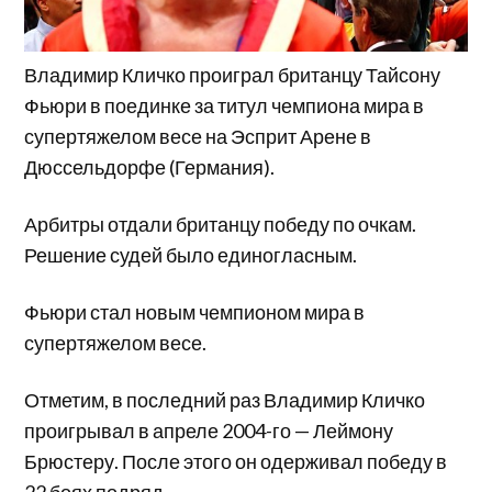
Владимир Кличко проиграл британцу Тайсону
Фьюри в поединке за титул чемпиона мира в
супертяжелом весе на Эсприт Арене в
Дюссельдорфе (Германия).
Арбитры отдали британцу победу по очкам.
Решение судей было единогласным.
Фьюри стал новым чемпионом мира в
супертяжелом весе.
Отметим, в последний раз Владимир Кличко
проигрывал в апреле 2004-го — Леймону
Брюстеру. После этого он одерживал победу в
22 боях подряд.