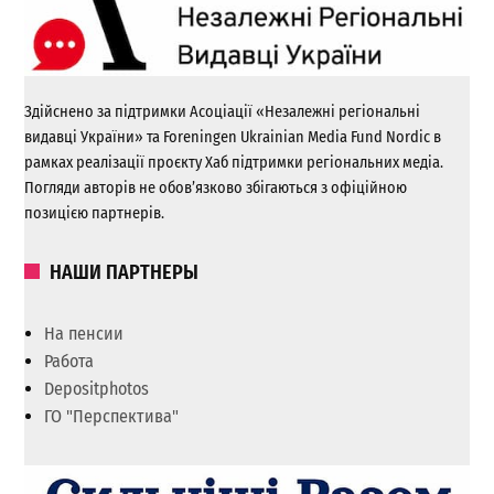
Здійснено за підтримки Асоціації «Незалежні регіональні
видавці України» та Foreningen Ukrainian Media Fund Nordic в
рамках реалізації проєкту Хаб підтримки регіональних медіа.
Погляди авторів не обов’язково збігаються з офіційною
позицією партнерів.
НАШИ ПАРТНЕРЫ
На пенсии
Работа
Depositphotos
ГО "Перспектива"