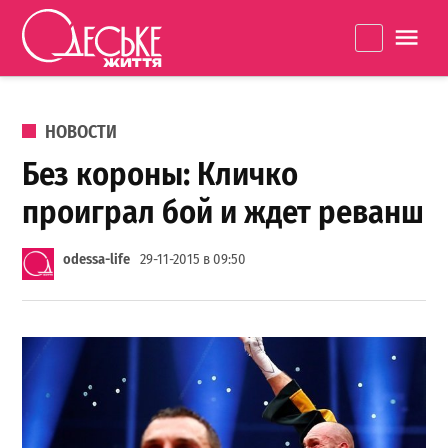
Перейти к содержанию
Одеське
La
життя
ОПУБЛИКОВАНО В
НОВОСТИ
Без короны: Кличко
проиграл бой и ждет реванш
odessa-life
29-11-2015 в 09:50