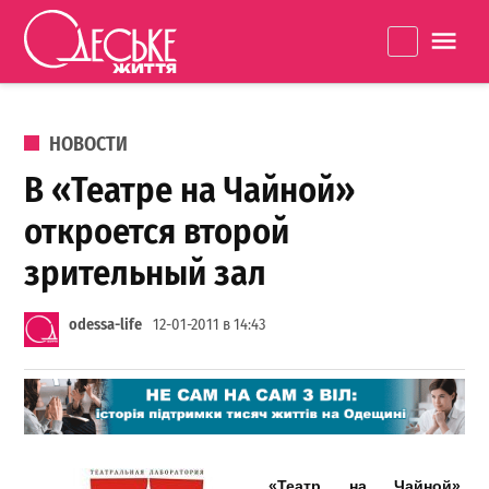
Перейти к содержанию
Одеське
La
життя
ОПУБЛИКОВАНО В
НОВОСТИ
В «Театре на Чайной»
откроется второй
зрительный зал
odessa-life
12-01-2011 в 14:43
«Театр на Чайной»,