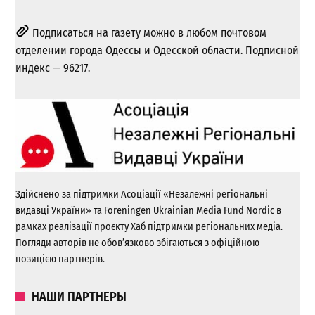
Подписаться на газету можно в любом почтовом
отделении города Одессы и Одесской области. Подписной
индекс — 96217.
Здійснено за підтримки Асоціації «Незалежні регіональні
видавці України» та Foreningen Ukrainian Media Fund Nordic в
рамках реалізації проєкту Хаб підтримки регіональних медіа.
Погляди авторів не обов’язково збігаються з офіційною
позицією партнерів.
НАШИ ПАРТНЕРЫ