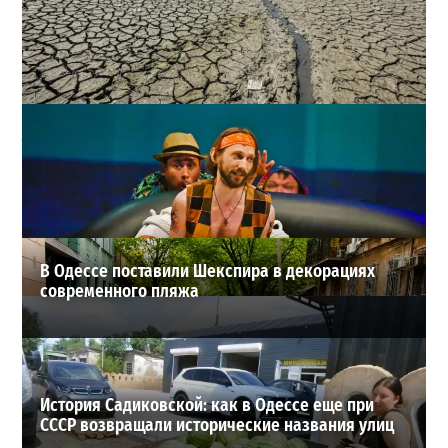
Днестр рекордно обмелел: одесситов просят срочно
экономить воду
2
29-07-2026 в 19:28
ВИБОР РЕДАКЦИИ
В Одессе поставили Шекспира в декорациях
современного пляжа
История Садиковской: как в Одессе еще при
СССР возвращали исторические названия улиц