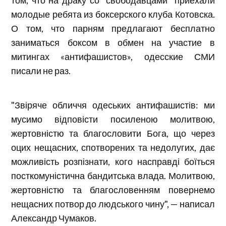
молодые ребята из боксерского клуба Котовска.
О том, что парням предлагают бесплатно
заниматься боксом в обмен на участие в
митингах «антифашистов», одесские СМИ
писали не раз.
"Звіряче обличчя одеських антифашистів: ми
мусимо відповісти посиленою молитвою,
жертовністю та благословити Бога, що через
оцих нещасних, спотворених та недолугих, дає
можливість розпізнати, кого насправді боїться
посткомуністична бандитська влада. Молитвою,
жертовністю та благословенням повернемо
нещасних потвор до людського чину", — написал
Александр Чумаков.