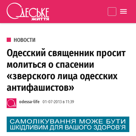
Перейти к содержанию
Одеське
La
життя
ОПУБЛИКОВАНО В
НОВОСТИ
Одесский священник просит
молиться о спасении
«зверского лица одесских
антифашистов»
odessa-life
01-07-2013 в 11:39