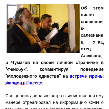
Об этом
пишет
священни
к-
салезиане
ц УГКЦ
отец
Александ
р Чумаков на своей личной страничке в
"Фейсбук", комментируя поведение
"Молодежного единства" на
встрече Ирины
Фарион в Одессе
.
Священник довольно остро в свойственной ему
манере отреагировал на информацию СМИ о
том, что на драку со "свободавцами" приехали