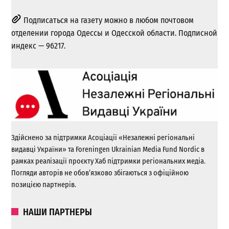
Подписаться на газету можно в любом почтовом
отделении города Одессы и Одесской области. Подписной
индекс — 96217.
Здійснено за підтримки Асоціації «Незалежні регіональні
видавці України» та Foreningen Ukrainian Media Fund Nordic в
рамках реалізації проєкту Хаб підтримки регіональних медіа.
Погляди авторів не обов’язково збігаються з офіційною
позицією партнерів.
НАШИ ПАРТНЕРЫ