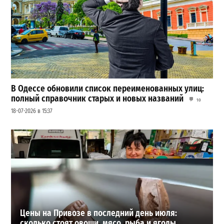
В Одессе обновили список переименованных улиц:
полный справочник старых и новых названий
10
18-07-2026 в 15:37
Шезлонги, бунгало и VIP-зоны: сколько придется
заплатить за отдых в Аркадии
3
21-07-2026 в 19:23
ВИБОР РЕДАКЦИИ
Цены на Привозе в последний день июля:
сколько стоят овощи, мясо, рыба и ягоды