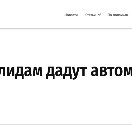
Новости
Статьи
По полочкам
Open dropdown menu
лидам дадут авто