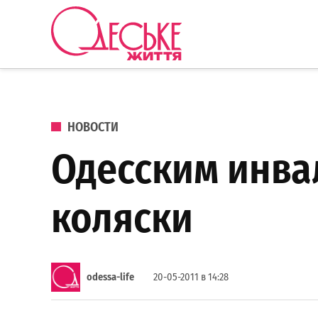
Перейти к содержанию
Одеське
життя
ОПУБЛИКОВАНО В
НОВОСТИ
Одесским инва
коляски
odessa-life
20-05-2011 в 14:28