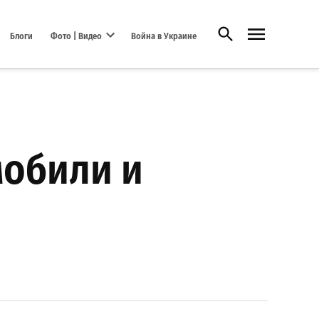
Открыть поиск
Блоги
Фото | Видео
Война в Украине
Open dropdown menu
мобили и