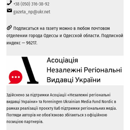
+38 (050) 316-38-92
gazeta_np@ukr.net
Подписаться на газету можно в любом почтовом
отделении города Одессы и Одесской области. Подписной
индекс — 96217.
Здійснено за підтримки Асоціації «Незалежні регіональні
видавці України» та Foreningen Ukrainian Media Fund Nordic в
рамках реалізації проєкту Хаб підтримки регіональних медіа.
Погляди авторів не обов’язково збігаються з офіційною
позицією партнерів.