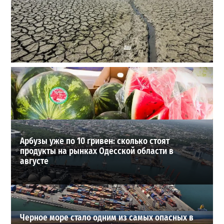
Днестр рекордно обмелел: одесситов просят срочно
экономить воду
2
29-07-2026 в 19:28
ВИБОР РЕДАКЦИИ
Арбузы уже по 10 гривен: сколько стоят
продукты на рынках Одесской области в
августе
Черное море стало одним из самых опасных в