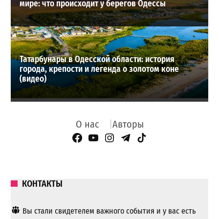
мире: что происходит у берегов Одессы
Татарбунары в Одесской области: история
города, крепости и легенда о золотом коне
(видео)
О нас
Авторы
Facebook Page
YouTube
Instagram
Telegram
TikTok
КОНТАКТЫ
Вы стали свидетелем важного события и у вас есть