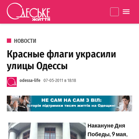
Перейти к содержанию
Одеське
La
життя
ОПУБЛИКОВАНО В
НОВОСТИ
Красные флаги украсили
улицы Одессы
odessa-life
07-05-2011 в 18:18
Накануне Дня
Победы, 9 мая,