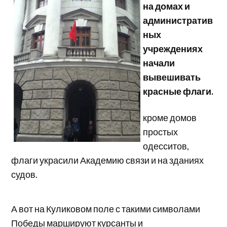
на домах и
административ
ных
учреждениях
начали
вывешивать
красные флаги.
кроме домов
простых
одесситов,
флаги украсили Академию связи и на зданиях
судов.
А вот на Куликовом поле с такими символами
Победы маршируют курсанты и