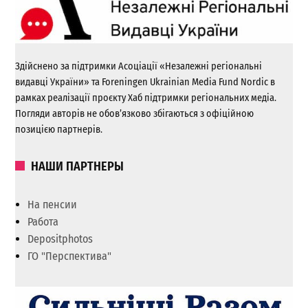
Здійснено за підтримки Асоціації «Незалежні регіональні
видавці України» та Foreningen Ukrainian Media Fund Nordic в
рамках реалізації проєкту Хаб підтримки регіональних медіа.
Погляди авторів не обов’язково збігаються з офіційною
позицією партнерів.
НАШИ ПАРТНЕРЫ
На пенсии
Работа
Depositphotos
ГО "Перспектива"