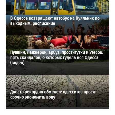
ВИБОР РЕДАКЦИИ
В Одессе возвращают автобус на Куяльник по
выходным: расписание
Пушкин, Ланжерон, арбуз, проститутки и Утесов:
пять скандалов, о которых гудела вся Одесса
(видео)
Днестр рекордно обмелел: одесситов просят
срочно экономить воду