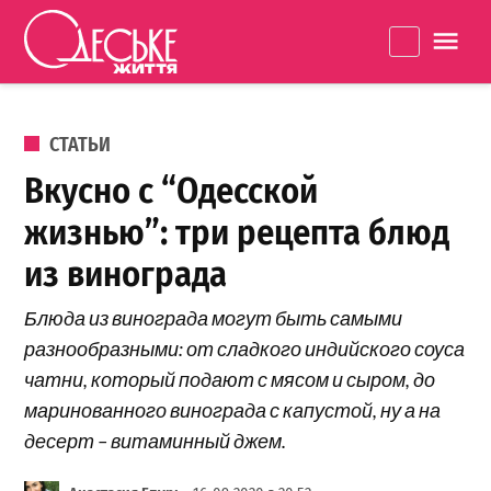
Перейти к содержанию
Одеське
La
життя
ОПУБЛИКОВАНО В
СТАТЬИ
Вкусно с “Одесской
жизнью”: три рецепта блюд
из винограда
Блюда из винограда могут быть самыми
разнообразными: от сладкого индийского соуса
чатни, который подают с мясом и сыром, до
маринованного винограда с капустой, ну а на
десерт – витаминный джем.