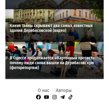
Какие тайны скрывают два самых известных
здания Дерибасовской (видео)
В Одессе продолжается «Картонный протест»:
почему люди снова вышли на Дерибасовскую
(фоторепортаж)
О нас
Авторы
Facebook Page
YouTube
Instagram
Telegram
TikTok