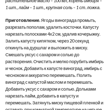
растительное масло – 100 мл, корень имбиря –
1 шт., лайм – 1 шт., крупная соль – 1 ст. ложка.
Приготовление.
Ягоды винограда промыть,
разрезать пополам, удалить косточки. Капусту
нарезать полосками 4х2 см, удалив кочерыжку.
Залить капусту кипятком, через 20 секунд
откинуть на дуршлаг и выложить в миску.
Смешать уксус с сахаром и солью до
растворения. Очистить и мелко порубить имбирь
и чеснок. Добавить к капусте виноград, имбирь с
чесноком и аккуратно перемешать. Полить
виноград с капустой маслом и перемешать.
Добавить уксус с сахаром и солью. Дольками
нарезать лайм, добавить в капусту и
перемешать. Затянуть миску пищевой пленкой и
оставить при комнатной температуре на четыре