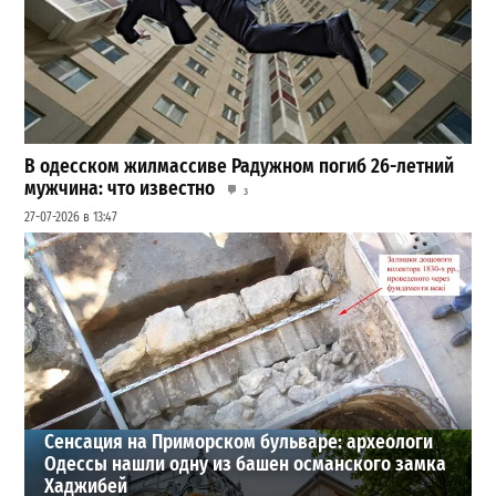
В одесском жилмассиве Радужном погиб 26-летний
мужчина: что известно
3
27-07-2026 в 13:47
Шезлонги, бунгало и VIP-зоны: сколько придется
заплатить за отдых в Аркадии
3
21-07-2026 в 19:23
ВИБОР РЕДАКЦИИ
Сенсация на Приморском бульваре: археологи
Одессы нашли одну из башен османского замка
Хаджибей